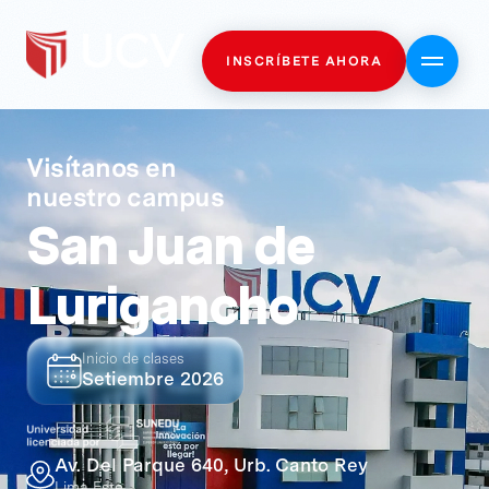
INSCRÍBETE AHORA
Visítanos en
nuestro campus
San Juan de
Lurigancho
Inicio de clases
Setiembre 2026
Av. Del Parque 640, Urb. Canto Rey
Lima Este