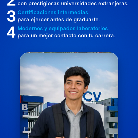
con prestigiosas universidades extranjeras.
3
Certificaciones intermedias
para ejercer antes de graduarte.
4
Modernos y equipados laboratorios
para un mejor contacto con tu carrera.