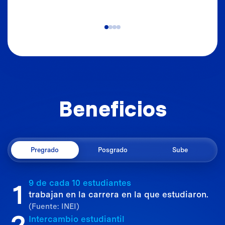
B
e
n
e
f
i
c
i
o
s
Pregrado
Posgrado
Sube
9 de cada 10 estudiantes
1
trabajan en la carrera en la que estudiaron.
(Fuente: INEI)
2
Intercambio estudiantil