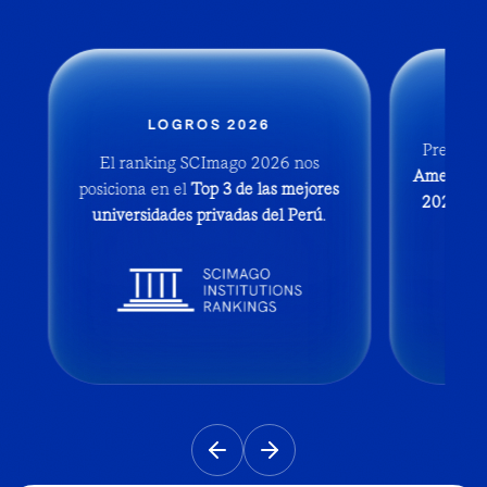
LOGROS 2026
Presenci
El ranking SCImago 2026 nos
l
America a
posiciona en el
Top 3 de las mejores
2026
, f
universidades privadas del Perú
.
aca