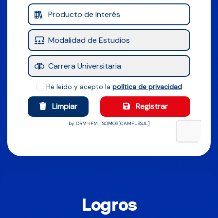
L
o
g
r
o
s